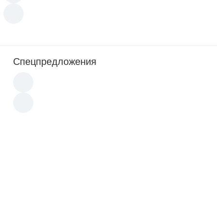
Спецпредложения
Акция
-8%
2 200
p
650
p
700
p